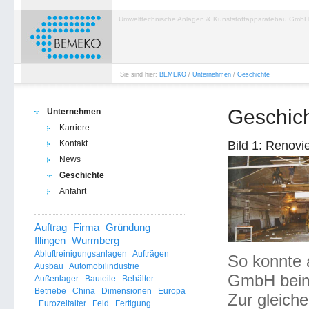
Umwelttechnische Anlagen & Kunststoffapparatebau GmbH
Sie sind hier:
BEMEKO
/
Unternehmen
/
Geschichte
Geschic
Unternehmen
Karriere
Kontakt
Bild 1: Renovi
News
Geschichte
Anfahrt
Auftrag
Firma
Gründung
Illingen
Wurmberg
Abluftreinigungsanlagen
Aufträgen
So konnte
Ausbau
Automobilindustrie
GmbH beim 
Außenlager
Bauteile
Behälter
Betriebe
China
Dimensionen
Europa
Zur gleiche
Eurozeitalter
Feld
Fertigung