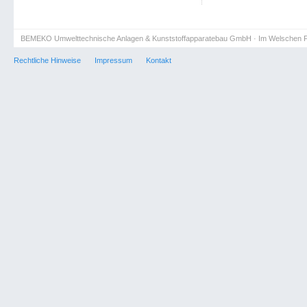
BEMEKO Umwelttechnische Anlagen & Kunststoffapparatebau GmbH · Im Welschen F
Rechtliche Hinweise
Impressum
Kontakt