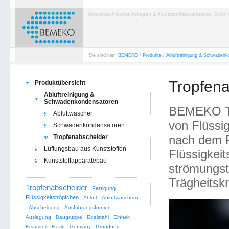
Umwelttechnische Anlagen & Kunststoffapparatebau GmbH
Sie sind hier:
BEMEKO
/
Produkte
/
Abluftreinigung & Schwadenk
Tropfen
Produktübersicht
Abluftreinigung &
Schwadenkondensatoren
BEMEKO Tr
Abluftwäscher
von Flüssig
Schwadenkondensatoren
nach dem P
Tropfenabscheider
Lüftungsbau aus Kunststoffen
Flüssigkei
Kunststoffapparatebau
strömungst
Trägheitsk
Tropfenabscheider
Fertigung
Flüssigkeitströpfchen
Abluft
Abluftwäschern
Abscheidung
Ausführungsformen
Auslegung
Baugruppe
Edelstahl
Einheit
Ersatzteil
Exakt
Germany
Gründung