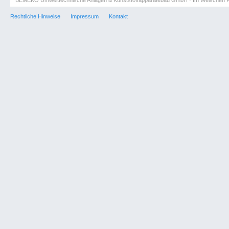
BEMEKO Umwelttechnische Anlagen & Kunststoffapparatebau GmbH · Im Welschen F
Rechtliche Hinweise
Impressum
Kontakt