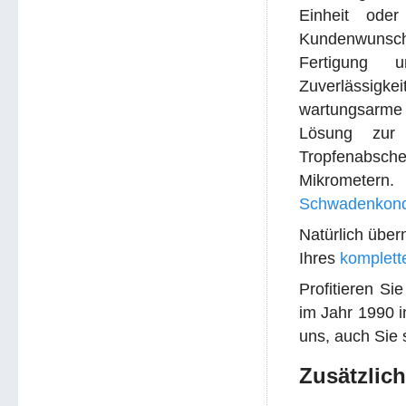
Einheit oder
Kundenwunsch
Fertigung u
Zuverlässigk
wartungsarme 
Lösung zur
Tropfenabsch
Mikrometern
.
Schwadenkond
Natürlich übe
Ihres
komplett
Profitieren Si
im Jahr 1990 i
uns, auch Sie
Zusätzlic